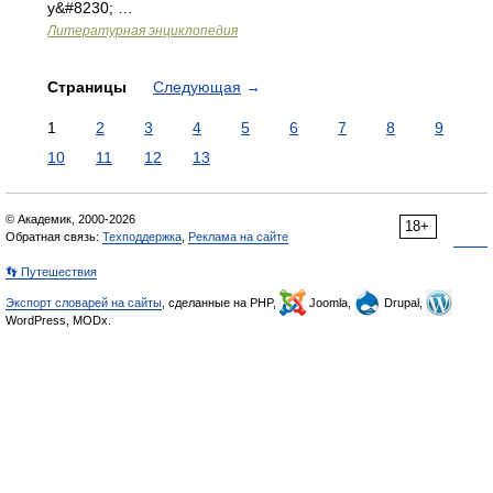
у&#8230; …
Литературная энциклопедия
Страницы
Следующая
→
1
2
3
4
5
6
7
8
9
10
11
12
13
© Академик, 2000-2026
18+
Обратная связь:
Техподдержка
,
Реклама на сайте
👣 Путешествия
Экспорт словарей на сайты
, сделанные на PHP,
Joomla,
Drupal,
WordPress, MODx.