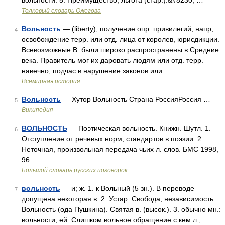
вольности. 5. Преимущество, льгота (стар.).&#8230; …
Толковый словарь Ожегова
Вольность
— (liberty), получение опр. привилегий, напр,
4
освобождение терр. или отд. лица от королев, юрисдикции.
Всевозможные В. были широко распространены в Средние
века. Правитель мог их даровать людям или отд. терр.
навечно, подчас в нарушение законов или …
Всемирная история
Вольность
— Хутор Вольность Страна РоссияРоссия …
5
Википедия
ВОЛЬНОСТЬ
— Поэтическая вольность. Книжн. Шутл. 1.
6
Отступление от речевых норм, стандартов в поэзии. 2.
Неточная, произвольная передача чьих л. слов. БМС 1998,
96 …
Большой словарь русских поговорок
вольность
— и; ж. 1. к Вольный (5 зн.). В переводе
7
допущена некоторая в. 2. Устар. Свобода, независимость.
Вольность (ода Пушкина). Святая в. (высок.). 3. обычно мн.:
вольности, ей. Слишком вольное обращение с кем л.;