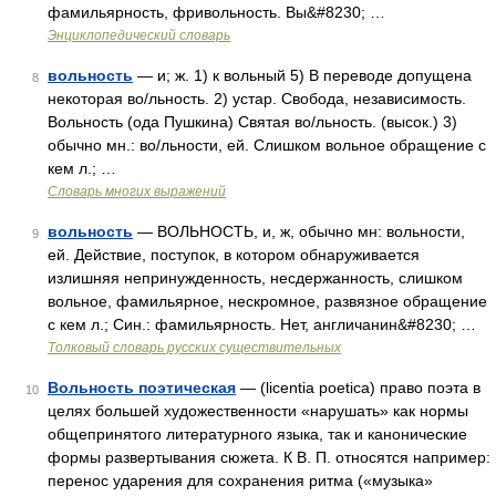
фамильярность, фривольность. Вы&#8230; …
Энциклопедический словарь
вольность
— и; ж. 1) к вольный 5) В переводе допущена
8
некоторая во/льность. 2) устар. Свобода, независимость.
Вольность (ода Пушкина) Святая во/льность. (высок.) 3)
обычно мн.: во/льности, ей. Слишком вольное обращение с
кем л.; …
Словарь многих выражений
вольность
— ВОЛЬНОСТЬ, и, ж, обычно мн: вольности,
9
ей. Действие, поступок, в котором обнаруживается
излишняя непринужденность, несдержанность, слишком
вольное, фамильярное, нескромное, развязное обращение
с кем л.; Син.: фамильярность. Нет, англичанин&#8230; …
Толковый словарь русских существительных
Вольность поэтическая
— (licentia poetica) право поэта в
10
целях большей художественности «нарушать» как нормы
общепринятого литературного языка, так и канонические
формы развертывания сюжета. К В. П. относятся например:
перенос ударения для сохранения ритма («музыка»